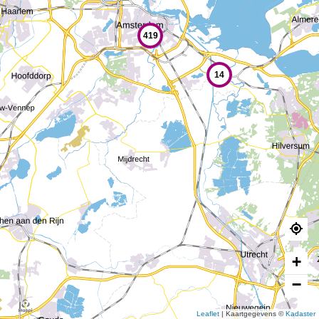
419
14
+
−
Leaflet
|
Kaartgegevens ©
Kadaster