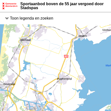
Direct
Direct
Sportaanbod boven de 55 jaar vergoed door
naar
naar
Stadspas
legenda
kaart
Toon legenda en zoeken